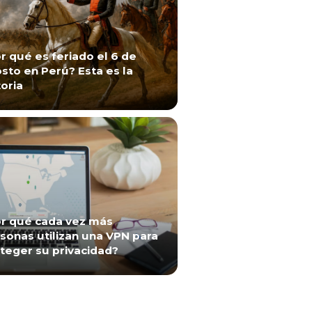
r qué es feriado el 6 de
sto en Perú? Esta es la
toria
r qué cada vez más
sonas utilizan una VPN para
teger su privacidad?