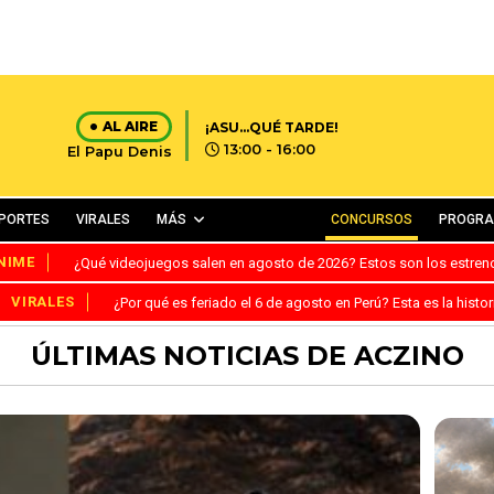
AL AIRE
¡ASU...QUÉ TARDE!
13:00 - 16:00
El Papu Denis
PORTES
VIRALES
MÁS
CONCURSOS
PROGR
NIME
¿Qué videojuegos salen en agosto de 2026? Estos son los estre
VIRALES
¿Por qué es feriado el 6 de agosto en Perú? Esta es la histor
ÚLTIMAS NOTICIAS DE ACZINO