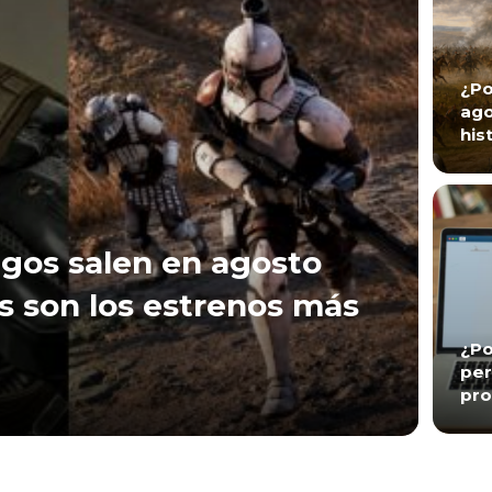
¿Po
ago
his
gos salen en agosto
s son los estrenos más
¿Po
per
pro