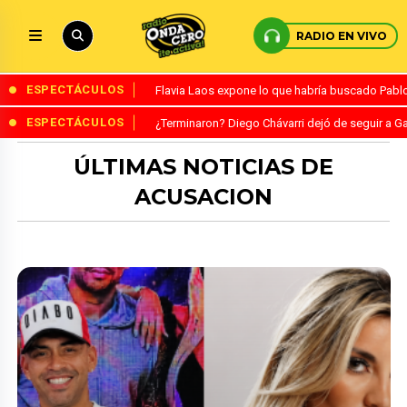
RADIO EN VIVO
ESPECTÁCULOS
Flavia Laos expone lo que habría buscado Pablo 
ESPECTÁCULOS
¿Terminaron? Diego Chávarri dejó de seguir a Ga
ÚLTIMAS NOTICIAS DE
ACUSACION