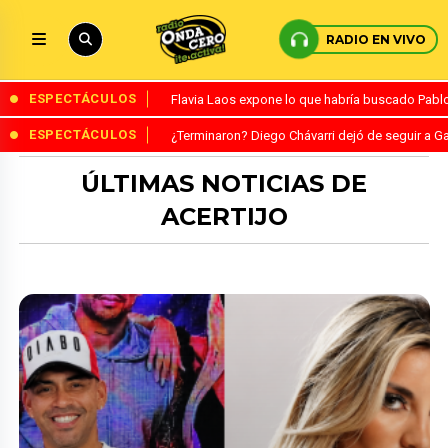
RADIO EN VIVO
ESPECTÁCULOS
Flavia Laos expone lo que habría buscado Pablo 
ESPECTÁCULOS
¿Terminaron? Diego Chávarri dejó de seguir a Ga
ÚLTIMAS NOTICIAS DE
ACERTIJO