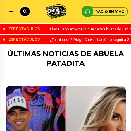
RADIO EN VIVO
ESPECTÁCULOS
Flavia Laos expone lo que habría buscado Pablo 
ESPECTÁCULOS
¿Terminaron? Diego Chávarri dejó de seguir a Ga
ÚLTIMAS NOTICIAS DE ABUELA
PATADITA