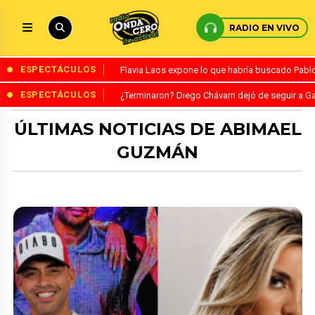
RADIO EN VIVO
ESPECTÁCULOS
Flavia Laos expone lo que habría buscado Pablo 
ESPECTÁCULOS
¿Terminaron? Diego Chávarri dejó de seguir a Ga
ÚLTIMAS NOTICIAS DE ABIMAEL
GUZMÁN