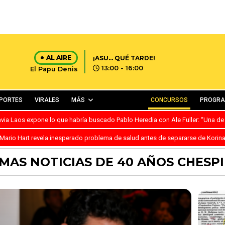
AL AIRE
¡ASU… QUÉ TARDE!
13:00 - 16:00
El Papu Denis
PORTES
VIRALES
MÁS
CONCURSOS
PROGR
avia Laos expone lo que habría buscado Pablo Heredia con Ale Fuller: “Una de
Mario Hart revela inesperado problema de salud antes de separarse de Korin
MAS NOTICIAS DE 40 AÑOS CHESP