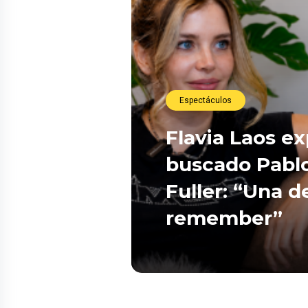
Espectáculos
Flavia Laos e
buscado Pablo
Fuller: “Una d
remember”