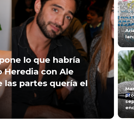
Ari
lan
xpone lo que habría
 Heredia con Ale
e las partes quería el
Mar
pro
sep
enc