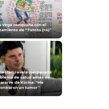
a Vega conquista con el
zamiento de “Tototo (+4)”
io Hart revela inesperado
blema de salud antes de
ararse de Korina: “Me
ontraron un tumor”