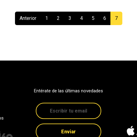
(current)
Anterior
1
2
3
4
5
6
7
Entérate de las últimas novedades
os
Enviar