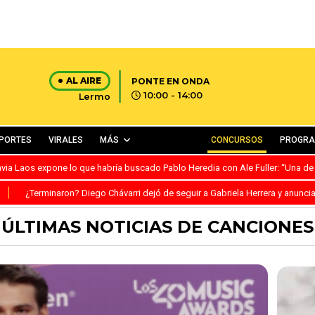
AL AIRE
PONTE EN ONDA
10:00 - 14:00
Lermo
PORTES
VIRALES
MÁS
CONCURSOS
PROGR
avia Laos expone lo que habría buscado Pablo Heredia con Ale Fuller: “Una de
S
¿Terminaron? Diego Chávarri dejó de seguir a Gabriela Herrera y anunci
ÚLTIMAS NOTICIAS DE CANCIONES